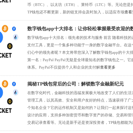
币（BTC）、以太坊（ETH）、莱特币（LTC）等。无论您
TP钱包还不断更新，新的链支持会及时加入，以适应市场
查看
数字钱包app十大排名：让你轻松掌握最受欢迎的
数字钱包app十大排名：领先者的技术与服务 前言 随着科
支付工具，更是一个集多种功能于一身的数字金融平台。在这个
们心中的领先者呢？本文将带您深入了解数字钱包app的十大
第一名：PayPal PayPal无疑是全球最知名的数字钱包之
体系。PayPal不仅提供个人和企业的支付解
查看更多
揭秘TP钱包背后的公司：解锁数字金融新纪元
在数字化时代，金融科技的迅猛发展极大地改变了人们的生活
管理工具，以其高效、安全和用户友好的特点，迅速获得了广
个知名企业？它的运作机制又是如何的？让我们一起来探讨这些问
设计的应用，支持多种加密货币和数字资产的存储、交易和管
交易记录查看等。无论是新手还是资深投资者，TP钱包都能为